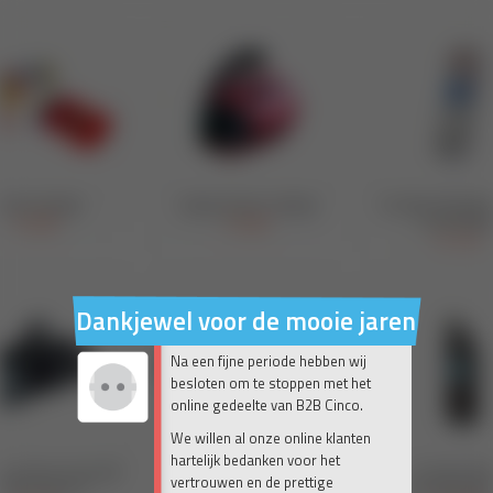
Dankjewel voor de mooie jaren 💛
Na een fijne periode hebben wij
besloten om te stoppen met het
online gedeelte van B2B Cinco.
We willen al onze online klanten
hartelijk bedanken voor het
vertrouwen en de prettige